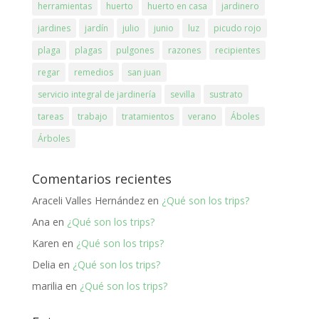
herramientas
huerto
huerto en casa
jardinero
jardines
jardín
julio
junio
luz
picudo rojo
plaga
plagas
pulgones
razones
recipientes
regar
remedios
san juan
servicio integral de jardinería
sevilla
sustrato
tareas
trabajo
tratamientos
verano
Áboles
Árboles
Comentarios recientes
Araceli Valles Hernández
en
¿Qué son los trips?
Ana
en
¿Qué son los trips?
Karen
en
¿Qué son los trips?
Delia
en
¿Qué son los trips?
marilia
en
¿Qué son los trips?