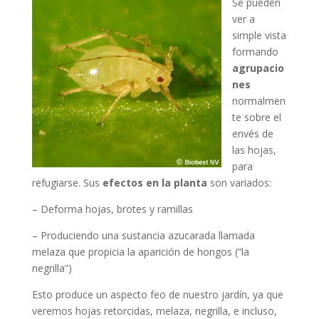
Se pueden
ver a
simple vista
formando
agrupacio
nes
normalmen
te sobre el
envés de
las hojas,
para
refugiarse. Sus
efectos en la planta
son variados:
– Deforma hojas, brotes y ramillas
– Produciendo una sustancia azucarada llamada
melaza que propicia la aparición de hongos (“la
negrilla”)
Esto produce un aspecto feo de nuestro jardín, ya que
veremos hojas retorcidas, melaza, negrilla, e incluso,