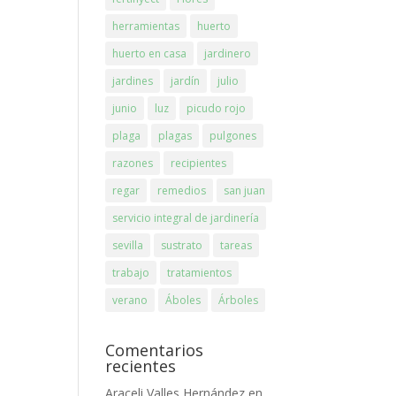
herramientas
huerto
huerto en casa
jardinero
jardines
jardín
julio
junio
luz
picudo rojo
plaga
plagas
pulgones
razones
recipientes
regar
remedios
san juan
servicio integral de jardinería
sevilla
sustrato
tareas
trabajo
tratamientos
verano
Áboles
Árboles
Comentarios
recientes
Araceli Valles Hernández
en