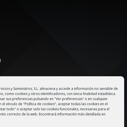
)
vicios y Suministros, S.L. almacena y accede a información no sensible de
vo, como cookies y otros identificadores, con única finalidad estadística.
ar sus preferencias pulsando en "Ver preferencias" o en cualquier
el vínculo de "Política de cookies", aceptar todas las cookies en el
tar todo" o aceptar solo las cookies funcionales, necesarias para el
nto correcto de la web. Encontrará información más detallada en