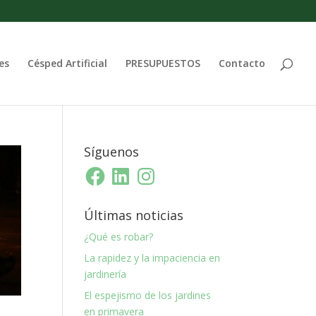
es
Césped Artificial
PRESUPUESTOS
Contacto
Síguenos
Facebook
LinkedIn
Instagram
Últimas noticias
¿Qué es robar?
La rapidez y la impaciencia en
jardinería
El espejismo de los jardines
en primavera