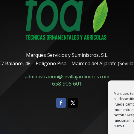
Marques Servicios y Suministros, S.L.
C/ Balance, 48 – Polígono Pisa – Mairena del Aljarafe (Sevilla
administracion@sevillajardineros.com
658 905 601
Marques Ser
su dispositi
Puede cambi
momento en 
botón "Acep
funcionamie
nuestra