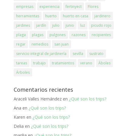
empresas
experiencia
fertinyect
Flores
herramientas
huerto
huerto en casa
jardinero
jardines
jardín
julio
junio
luz
picudo rojo
plaga
plagas
pulgones
razones
recipientes
regar
remedios
san juan
servicio integral de jardinería
sevilla
sustrato
tareas
trabajo
tratamientos
verano
Áboles
Árboles
Comentarios recientes
Araceli Valles Hernández
en
¿Qué son los trips?
Ana
en
¿Qué son los trips?
Karen
en
¿Qué son los trips?
Delia
en
¿Qué son los trips?
marilia
en
¿Qué son los trips?