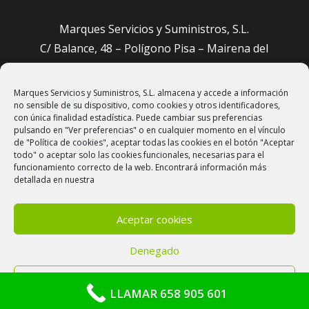
Marques Servicios y Suministros, S.L.
C/ Balance, 48 – Polígono Pisa – Mairena del
Aljarafe (Sevilla)
Marques Servicios y Suministros, S.L. almacena y accede a información
administracion@sevillajardineros.com
no sensible de su dispositivo, como cookies y otros identificadores,
658 905 601
con única finalidad estadística. Puede cambiar sus preferencias
pulsando en "Ver preferencias" o en cualquier momento en el vínculo
de "Política de cookies", aceptar todas las cookies en el botón "Aceptar
todo" o aceptar solo las cookies funcionales, necesarias para el
funcionamiento correcto de la web. Encontrará información más
detallada en nuestra
Aceptar cookies
Denegado
Aviso Legal
–
Política de cookies
–
Política de
privacidad
Ver preferencias
LLAMAR 658 905 601