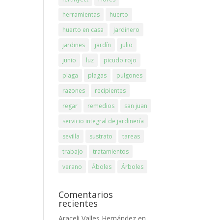
herramientas
huerto
huerto en casa
jardinero
jardines
jardín
julio
junio
luz
picudo rojo
plaga
plagas
pulgones
razones
recipientes
regar
remedios
san juan
servicio integral de jardinería
sevilla
sustrato
tareas
trabajo
tratamientos
verano
Áboles
Árboles
Comentarios
recientes
Araceli Valles Hernández
en