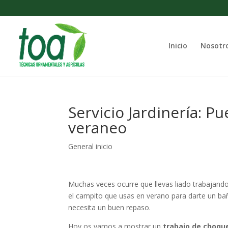
Inicio
Nosotr
Servicio Jardinería: P
veraneo
General inicio
Muchas veces ocurre que llevas liado trabajando
el campito que usas en verano para darte un ba
necesita un buen repaso.
Hoy os vamos a mostrar un
trabajo de choqu