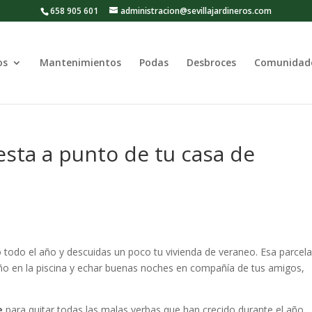
658 905 601
administracion@sevillajardineros.com
os
Mantenimientos
Podas
Desbroces
Comunidad
uesta a punto de tu casa de
 todo el año y descuidas un poco tu vivienda de veraneo. Esa parcel
ño en la piscina y echar buenas noches en compañía de tus amigos,
e
para quitar todas las malas yerbas que han crecido durante el año,