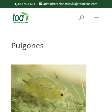
658 905 601
administracion@sevillajardineros.com
Pulgones