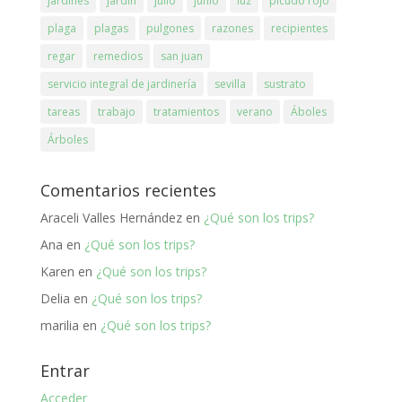
jardines
jardín
julio
junio
luz
picudo rojo
plaga
plagas
pulgones
razones
recipientes
regar
remedios
san juan
servicio integral de jardinería
sevilla
sustrato
tareas
trabajo
tratamientos
verano
Áboles
Árboles
Comentarios recientes
Araceli Valles Hernández
en
¿Qué son los trips?
Ana
en
¿Qué son los trips?
Karen
en
¿Qué son los trips?
Delia
en
¿Qué son los trips?
marilia
en
¿Qué son los trips?
Entrar
Acceder