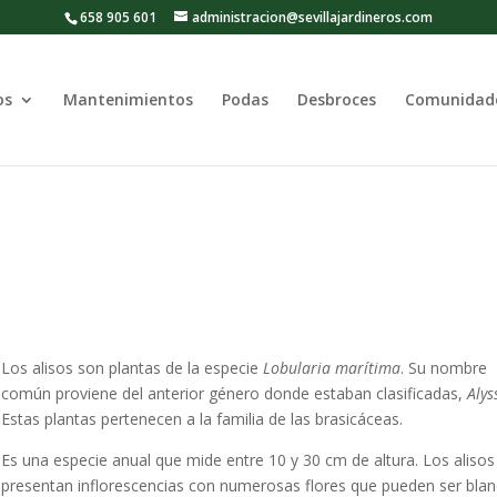
658 905 601
administracion@sevillajardineros.com
os
Mantenimientos
Podas
Desbroces
Comunidad
Los alisos son plantas de la especie
Lobularia marítima
. Su nombre
común proviene del anterior género donde estaban clasificadas,
Aly
Estas plantas pertenecen a la familia de las brasicáceas.
Es una especie anual que mide entre 10 y 30 cm de altura. Los alisos
presentan inflorescencias con numerosas flores que pueden ser bla