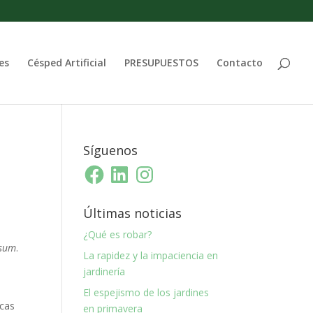
es
Césped Artificial
PRESUPUESTOS
Contacto
Síguenos
Facebook
LinkedIn
Instagram
Últimas noticias
¿Qué es robar?
ssum
.
La rapidez y la impaciencia en
jardinería
El espejismo de los jardines
ncas
en primavera