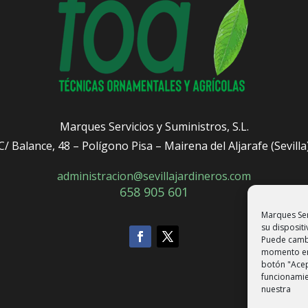
Marques Servicios y Suministros, S.L.
C/ Balance, 48 – Polígono Pisa – Mairena del Aljarafe (Sevilla
administracion@sevillajardineros.com
658 905 601
Marques Ser
su dispositi
Puede cambi
momento en 
botón "Acep
funcionamie
nuestra