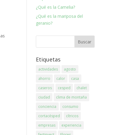
¿Qué es la Camelia?
¿Qué es la mariposa del
geranio?
das
Etiquetas
actividades
agosto
ahorro
calor
casa
caseros
cesped
chalet
ciudad
clima de montaña
conciencia
consumo
cortacésped
cítricos
empresas
experiencia
fertinyect
Flores