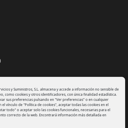
)
vicios y Suministros, S.L. almacena y accede a información no sensible de
vo, como cookies y otros identificadores, con única finalidad estadística.
ar sus preferencias pulsando en "Ver preferencias" o en cualquier
el vínculo de "Política de cookies", aceptar todas las cookies en el
tar todo" o aceptar solo las cookies funcionales, necesarias para el
nto correcto de la web. Encontrará información más detallada en