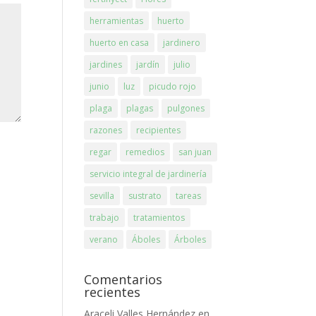
herramientas
huerto
huerto en casa
jardinero
jardines
jardín
julio
junio
luz
picudo rojo
plaga
plagas
pulgones
razones
recipientes
regar
remedios
san juan
servicio integral de jardinería
sevilla
sustrato
tareas
trabajo
tratamientos
verano
Áboles
Árboles
Comentarios
recientes
Araceli Valles Hernández
en