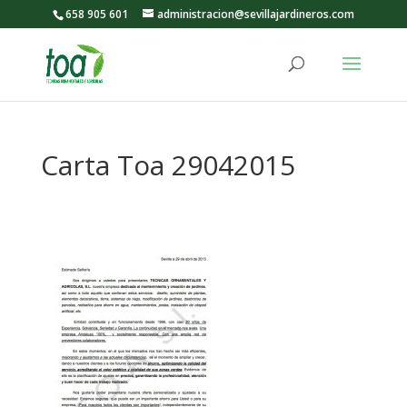
658 905 601
administracion@sevillajardineros.com
Carta Toa 29042015