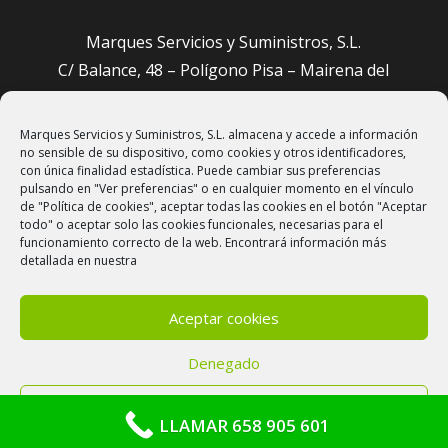
Marques Servicios y Suministros, S.L.
C/ Balance, 48 – Polígono Pisa – Mairena del
Aljarafe (Sevilla)
Marques Servicios y Suministros, S.L. almacena y accede a información
administracion@sevillajardineros.com
no sensible de su dispositivo, como cookies y otros identificadores,
658 905 601
con única finalidad estadística. Puede cambiar sus preferencias
pulsando en "Ver preferencias" o en cualquier momento en el vínculo
de "Política de cookies", aceptar todas las cookies en el botón "Aceptar
todo" o aceptar solo las cookies funcionales, necesarias para el
funcionamiento correcto de la web. Encontrará información más
detallada en nuestra
Aceptar cookies
Denegado
Aviso Legal
–
Política de cookies
–
Política de
privacidad
Ver preferencias
LLAMAR 658 905 601