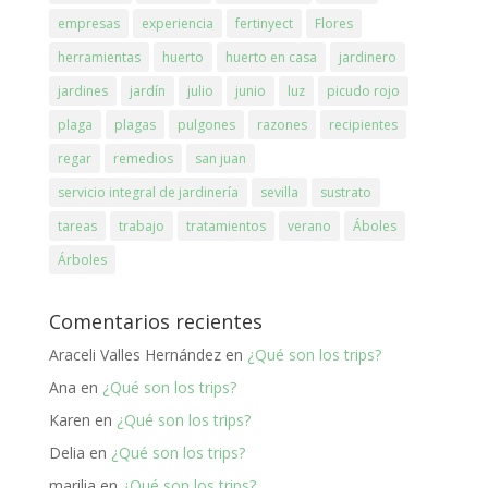
empresas
experiencia
fertinyect
Flores
herramientas
huerto
huerto en casa
jardinero
jardines
jardín
julio
junio
luz
picudo rojo
plaga
plagas
pulgones
razones
recipientes
regar
remedios
san juan
servicio integral de jardinería
sevilla
sustrato
tareas
trabajo
tratamientos
verano
Áboles
Árboles
Comentarios recientes
Araceli Valles Hernández
en
¿Qué son los trips?
Ana
en
¿Qué son los trips?
Karen
en
¿Qué son los trips?
Delia
en
¿Qué son los trips?
marilia
en
¿Qué son los trips?