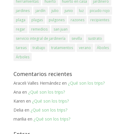
herramientas
huerto
huerto en casa
jardinero
jardines
jardín
julio
junio
luz
picudo rojo
plaga
plagas
pulgones
razones
recipientes
regar
remedios
san juan
servicio integral de jardinería
sevilla
sustrato
tareas
trabajo
tratamientos
verano
Áboles
Árboles
Comentarios recientes
Araceli Valles Hernández
en
¿Qué son los trips?
Ana
en
¿Qué son los trips?
Karen
en
¿Qué son los trips?
Delia
en
¿Qué son los trips?
marilia
en
¿Qué son los trips?