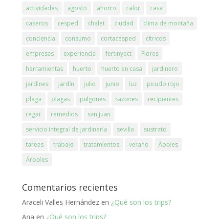
actividades
agosto
ahorro
calor
casa
caseros
cesped
chalet
ciudad
clima de montaña
conciencia
consumo
cortacésped
cítricos
empresas
experiencia
fertinyect
Flores
herramientas
huerto
huerto en casa
jardinero
jardines
jardín
julio
junio
luz
picudo rojo
plaga
plagas
pulgones
razones
recipientes
regar
remedios
san juan
servicio integral de jardinería
sevilla
sustrato
tareas
trabajo
tratamientos
verano
Áboles
Árboles
Comentarios recientes
Araceli Valles Hernández
en
¿Qué son los trips?
Ana
en
¿Qué son los trips?