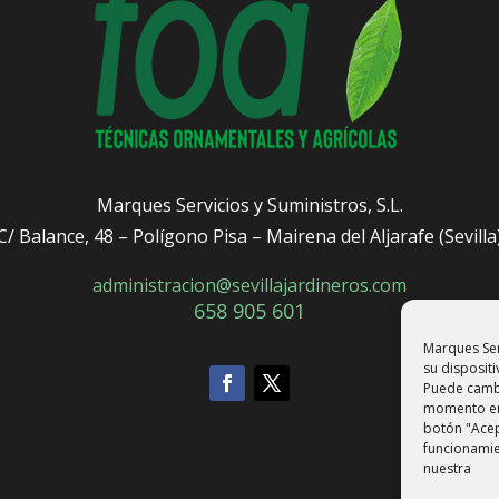
Marques Servicios y Suministros, S.L.
C/ Balance, 48 – Polígono Pisa – Mairena del Aljarafe (Sevilla
administracion@sevillajardineros.com
658 905 601
Marques Ser
su dispositi
Puede cambi
momento en 
botón "Acep
funcionamie
nuestra