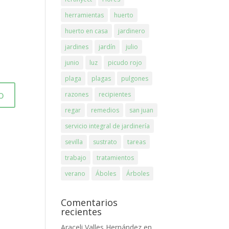
herramientas
huerto
huerto en casa
jardinero
jardines
jardín
julio
junio
luz
picudo rojo
plaga
plagas
pulgones
razones
recipientes
regar
remedios
san juan
servicio integral de jardinería
sevilla
sustrato
tareas
trabajo
tratamientos
verano
Áboles
Árboles
Comentarios
recientes
Araceli Valles Hernández
en