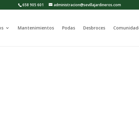
658 905 601
administracion@sevillajardineros.com
os
Mantenimientos
Podas
Desbroces
Comunidad