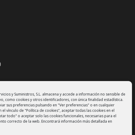
)
vicios y Suministros, S.L. almacena y accede a información no sensible de
vo, como cookies y otros identificadores, con única finalidad estadística.
ar sus preferencias pulsando en "Ver preferencias" o en cualquier
el vínculo de "Política de cookies", aceptar todas las cookies en el
tar todo" o aceptar solo las cookies funcionales, necesarias para el
nto correcto de la web. Encontrará información más detallada en