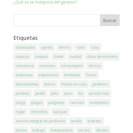
¿Qué es la mariposa del geranio?
Etiquetas
actividades
agosto
ahorro
calor
casa
caseros
cesped
chalet
ciudad
clima de montaña
conciencia
consumo
cortacésped
cítricos
empresas
experiencia
fertinyect
Flores
herramientas
huerto
huerto en casa
jardinero
jardines
jardín
julio
junio
luz
picudo rojo
plaga
plagas
pulgones
razones
recipientes
regar
remedios
san juan
servicio integral de jardinería
sevilla
sustrato
tareas
trabajo
tratamientos
verano
Áboles