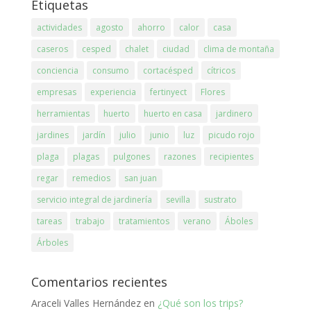
Etiquetas
actividades
agosto
ahorro
calor
casa
caseros
cesped
chalet
ciudad
clima de montaña
conciencia
consumo
cortacésped
cítricos
empresas
experiencia
fertinyect
Flores
herramientas
huerto
huerto en casa
jardinero
jardines
jardín
julio
junio
luz
picudo rojo
plaga
plagas
pulgones
razones
recipientes
regar
remedios
san juan
servicio integral de jardinería
sevilla
sustrato
tareas
trabajo
tratamientos
verano
Áboles
Árboles
Comentarios recientes
Araceli Valles Hernández
en
¿Qué son los trips?