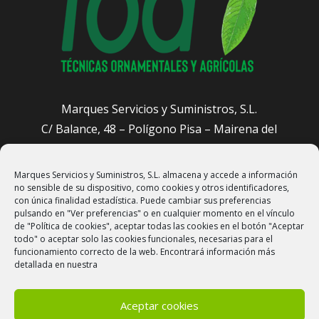
Marques Servicios y Suministros, S.L.
C/ Balance, 48 – Polígono Pisa – Mairena del
Aljarafe (Sevilla)
Marques Servicios y Suministros, S.L. almacena y accede a información
administracion@sevillajardineros.com
no sensible de su dispositivo, como cookies y otros identificadores,
658 905 601
con única finalidad estadística. Puede cambiar sus preferencias
pulsando en "Ver preferencias" o en cualquier momento en el vínculo
de "Política de cookies", aceptar todas las cookies en el botón "Aceptar
todo" o aceptar solo las cookies funcionales, necesarias para el
funcionamiento correcto de la web. Encontrará información más
detallada en nuestra
Aceptar cookies