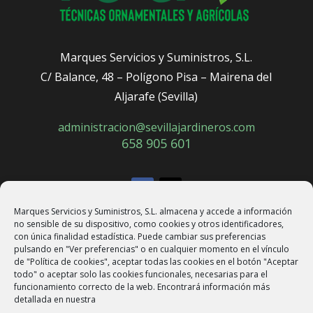
Marques Servicios y Suministros, S.L.
C/ Balance, 48 – Polígono Pisa – Mairena del
Aljarafe (Sevilla)
administracion@sevillajardineros.com
658 905 601
Marques Servicios y Suministros, S.L. almacena y accede a información
no sensible de su dispositivo, como cookies y otros identificadores,
con única finalidad estadística. Puede cambiar sus preferencias
pulsando en "Ver preferencias" o en cualquier momento en el vínculo
de "Política de cookies", aceptar todas las cookies en el botón "Aceptar
todo" o aceptar solo las cookies funcionales, necesarias para el
funcionamiento correcto de la web. Encontrará información más
Aviso Legal
–
Política de cookies
–
Política de
detallada en nuestra
privacidad