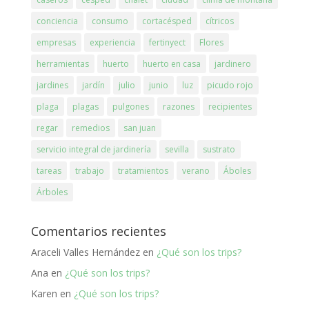
conciencia
consumo
cortacésped
cítricos
empresas
experiencia
fertinyect
Flores
herramientas
huerto
huerto en casa
jardinero
jardines
jardín
julio
junio
luz
picudo rojo
plaga
plagas
pulgones
razones
recipientes
regar
remedios
san juan
servicio integral de jardinería
sevilla
sustrato
tareas
trabajo
tratamientos
verano
Áboles
Árboles
Comentarios recientes
Araceli Valles Hernández
en
¿Qué son los trips?
Ana
en
¿Qué son los trips?
Karen
en
¿Qué son los trips?