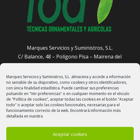
Marques Servicios y Suministros, S.L.
C/ Balance, 48 – Polígono Pisa – Mairena del
Aljarafe (Sevilla)
Marques Servicios y Suministros, S.L. almacena y accede a información
administracion@sevillajardineros.com
no sensible de su dispositivo, como cookies y otros identificadores,
658 905 601
con única finalidad estadística. Puede cambiar sus preferencias
pulsando en "Ver preferencias" o en cualquier momento en el vínculo
de "Política de cookies", aceptar todas las cookies en el botón "Aceptar
todo" o aceptar solo las cookies funcionales, necesarias para el
funcionamiento correcto de la web. Encontrará información más
detallada en nuestra
Aceptar cookies