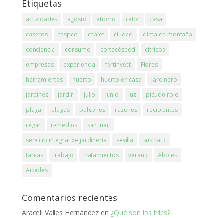
Etiquetas
actividades
agosto
ahorro
calor
casa
caseros
cesped
chalet
ciudad
clima de montaña
conciencia
consumo
cortacésped
cítricos
empresas
experiencia
fertinyect
Flores
herramientas
huerto
huerto en casa
jardinero
jardines
jardín
julio
junio
luz
picudo rojo
plaga
plagas
pulgones
razones
recipientes
regar
remedios
san juan
servicio integral de jardinería
sevilla
sustrato
tareas
trabajo
tratamientos
verano
Áboles
Árboles
Comentarios recientes
Araceli Valles Hernández
en
¿Qué son los trips?