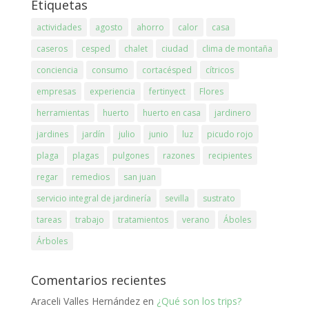
Etiquetas
actividades
agosto
ahorro
calor
casa
caseros
cesped
chalet
ciudad
clima de montaña
conciencia
consumo
cortacésped
cítricos
empresas
experiencia
fertinyect
Flores
herramientas
huerto
huerto en casa
jardinero
jardines
jardín
julio
junio
luz
picudo rojo
plaga
plagas
pulgones
razones
recipientes
regar
remedios
san juan
servicio integral de jardinería
sevilla
sustrato
tareas
trabajo
tratamientos
verano
Áboles
Árboles
Comentarios recientes
Araceli Valles Hernández
en
¿Qué son los trips?