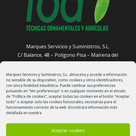
Marques Servicios y Suministros, S.L.
C/ Balance, 48 – Polígono Pisa – Mairena del
Aljarafe (Sevilla)
Marques Servicios y Suministros, S.L. almacena y accede a información
administracion@sevillajardineros.com
no sensible de su dispositivo, como cookies y otros identificadores,
658 905 601
con única finalidad estadística. Puede cambiar sus preferencias
pulsando en "Ver preferencias" o en cualquier momento en el vínculo
de "Política de cookies", aceptar todas las cookies en el botón "Aceptar
todo" o aceptar solo las cookies funcionales, necesarias para el
funcionamiento correcto de la web. Encontrará información más
detallada en nuestra
Aceptar cookies