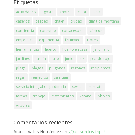
Etiquetas
actividades
agosto
ahorro
calor
casa
caseros
cesped
chalet
ciudad
clima de montaña
conciencia
consumo
cortacésped
cítricos
empresas
experiencia
fertinyect
Flores
herramientas
huerto
huerto en casa
jardinero
jardines
jardín
julio
junio
luz
picudo rojo
plaga
plagas
pulgones
razones
recipientes
regar
remedios
san juan
servicio integral de jardinería
sevilla
sustrato
tareas
trabajo
tratamientos
verano
Áboles
Árboles
Comentarios recientes
Araceli Valles Hernández
en
¿Qué son los trips?