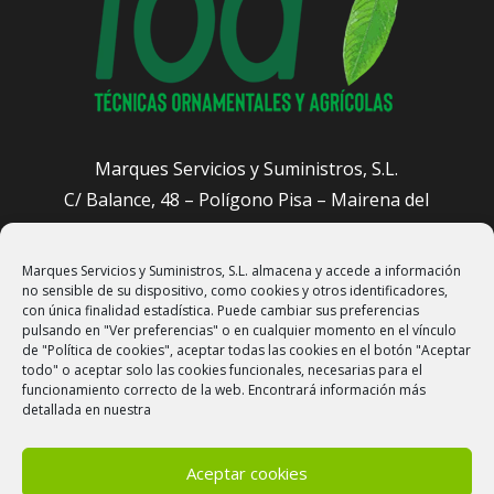
Marques Servicios y Suministros, S.L.
C/ Balance, 48 – Polígono Pisa – Mairena del
Aljarafe (Sevilla)
Marques Servicios y Suministros, S.L. almacena y accede a información
administracion@sevillajardineros.com
no sensible de su dispositivo, como cookies y otros identificadores,
658 905 601
con única finalidad estadística. Puede cambiar sus preferencias
pulsando en "Ver preferencias" o en cualquier momento en el vínculo
de "Política de cookies", aceptar todas las cookies en el botón "Aceptar
todo" o aceptar solo las cookies funcionales, necesarias para el
funcionamiento correcto de la web. Encontrará información más
detallada en nuestra
Aceptar cookies