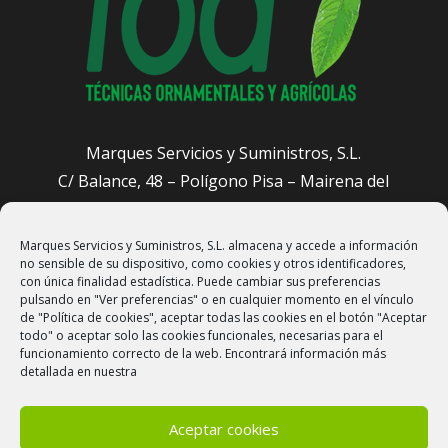
Marques Servicios y Suministros, S.L.
C/ Balance, 48 – Polígono Pisa – Mairena del
Aljarafe (Sevilla)
Marques Servicios y Suministros, S.L. almacena y accede a información
administracion@sevillajardineros.com
no sensible de su dispositivo, como cookies y otros identificadores,
658 905 601
con única finalidad estadística. Puede cambiar sus preferencias
pulsando en "Ver preferencias" o en cualquier momento en el vínculo
de "Política de cookies", aceptar todas las cookies en el botón "Aceptar
todo" o aceptar solo las cookies funcionales, necesarias para el
funcionamiento correcto de la web. Encontrará información más
detallada en nuestra
Aceptar cookies