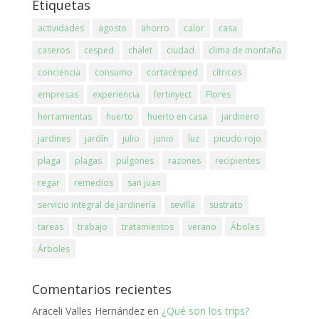
Etiquetas
actividades
agosto
ahorro
calor
casa
caseros
cesped
chalet
ciudad
clima de montaña
conciencia
consumo
cortacésped
cítricos
empresas
experiencia
fertinyect
Flores
herramientas
huerto
huerto en casa
jardinero
jardines
jardín
julio
junio
luz
picudo rojo
plaga
plagas
pulgones
razones
recipientes
regar
remedios
san juan
servicio integral de jardinería
sevilla
sustrato
tareas
trabajo
tratamientos
verano
Áboles
Árboles
Comentarios recientes
Araceli Valles Hernández
en
¿Qué son los trips?