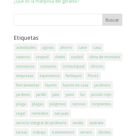
¿Qué es la mariposa del geranio?
Etiquetas
actividades
agosto
ahorro
calor
casa
caseros
cesped
chalet
ciudad
clima de montaña
conciencia
consumo
cortacésped
cítricos
empresas
experiencia
fertinyect
Flores
herramientas
huerto
huerto en casa
jardinero
jardines
jardín
julio
junio
luz
picudo rojo
plaga
plagas
pulgones
razones
recipientes
regar
remedios
san juan
servicio integral de jardinería
sevilla
sustrato
tareas
trabajo
tratamientos
verano
Áboles